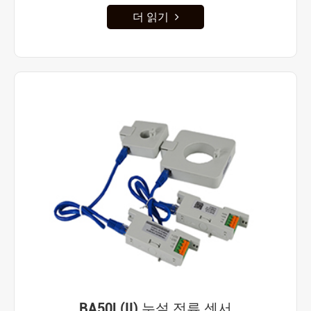
더 읽기
BA50L(II) 누설 전류 센서