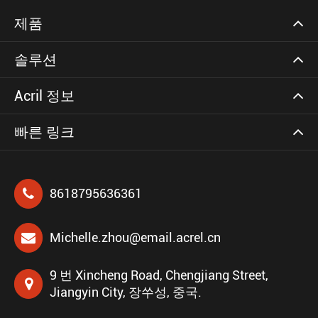
제품
솔루션
Acril 정보
빠른 링크
8618795636361
Michelle.zhou@email.acrel.cn
9 번 Xincheng Road, Chengjiang Street,
Jiangyin City, 장쑤성, 중국.