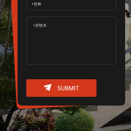

SUBMIT