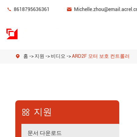


8618795636361
Michelle.zhou@email.acrel.c
홈
지원
비디오
ARD2F 모터 보호 컨트롤러

전력 모니터링 및 보호 장치
에너지 관리
전원 센서
지원
스마트 게이트웨이

새로운 에너지 전력 미터
문서 다운로드
전력 품질 필터