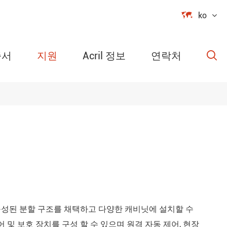

ko
증서
지원
Acril 정보
연락처

머블 파워 미
 회로 릴레이
도 모니터
습도 컨트롤
구성된 분할 구조를 채택하고 다양한 캐비닛에 설치할 수
미널 단위
 및 보호 장치를 구성 할 수 있으며 원격 자동 제어, 현장
명 제어 모듈