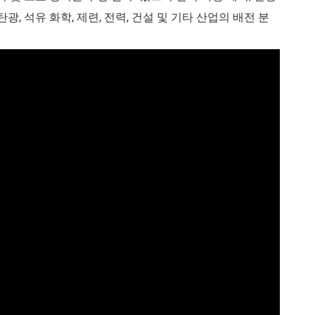
탄광, 석유 화학, 제련, 전력, 건설 및 기타 산업의 배전 분
보호 릴레이
 릴레이
터 모니터 모
터 버스 웨이