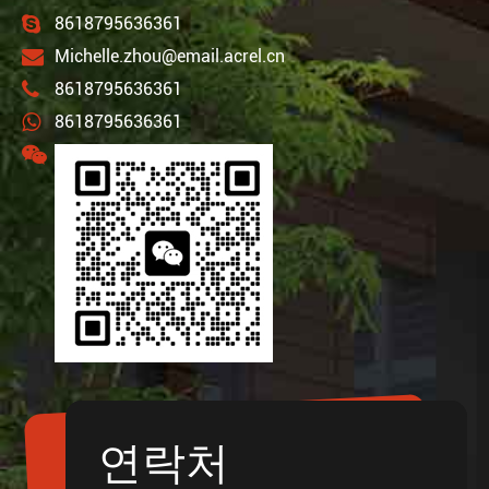
8618795636361
Michelle.zhou@email.acrel.cn
8618795636361
8618795636361
연락처