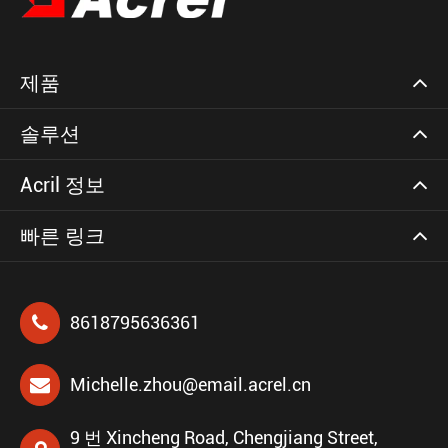
제품
솔루션
Acril 정보
빠른 링크
8618795636361
Michelle.zhou@email.acrel.cn
9 번 Xincheng Road, Chengjiang Street,