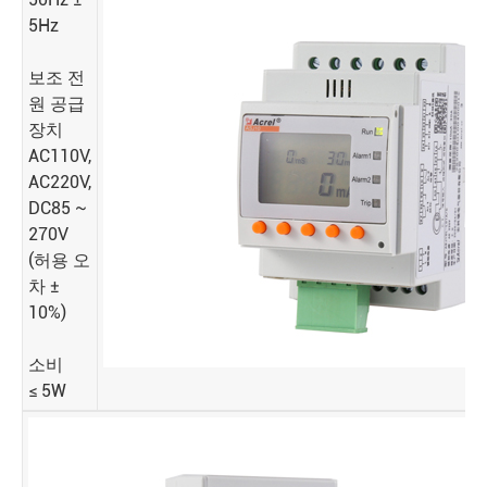
5Hz
보조 전
원 공급
장치
AC110V,
AC220V,
DC85 ~
270V
(허용 오
차 ±
10%)
소비
≤ 5W