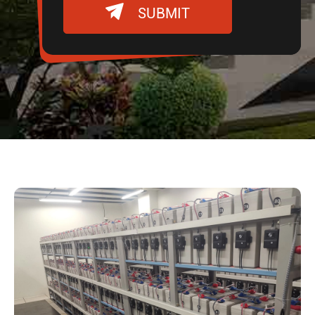

SUBMIT