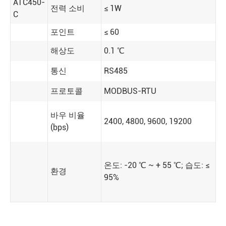
ATC450-
전력 소비
≤ 1W
C
포인트
≤ 60
해상도
0.1 ℃
통신
RS485
프로토콜
MODBUS-RTU
바우 비율
2400, 4800, 9600, 19200
(bps)
온도: -20 ℃ ~ + 55 ℃; 습도: ≤
환경
95%