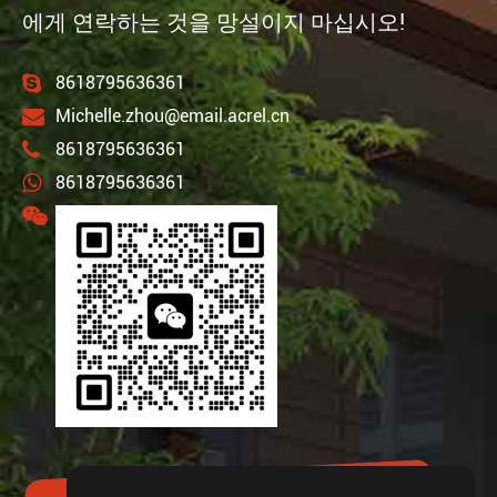
에게 연락하는 것을 망설이지 마십시오!
8618795636361
Michelle.zhou@email.acrel.cn
8618795636361
8618795636361