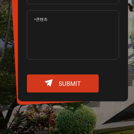

SUBMIT