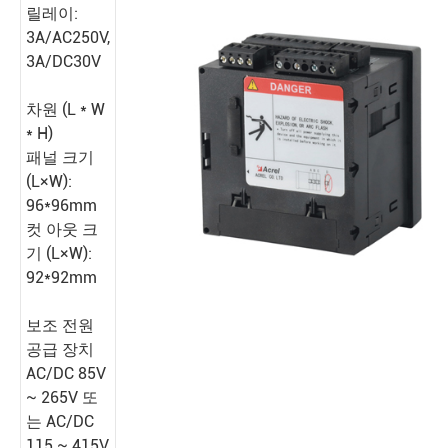
릴레이:
3A/AC250V,
3A/DC30V
차원 (L * W
* H)
패널 크기
(L×W):
96*96mm
컷 아웃 크
기 (L×W):
92*92mm
보조 전원
공급 장치
AC/DC 85V
~ 265V 또
는 AC/DC
115 ~ 415V